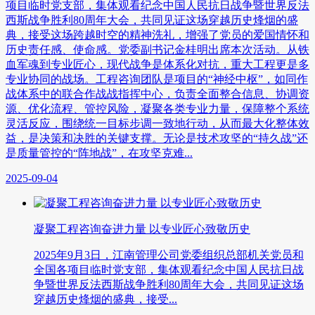
项目临时党支部，集体观看纪念中国人民抗日战争暨世界反法
西斯战争胜利80周年大会，共同见证这场穿越历史烽烟的盛
典，接受这场跨越时空的精神洗礼，增强了党员的爱国情怀和
历史责任感、使命感。党委副书记金桂明出席本次活动。从铁
血军魂到专业匠心，现代战争是体系化对抗，重大工程更是多
专业协同的战场。工程咨询团队是项目的“神经中枢”，如同作
战体系中的联合作战战指挥中心，负责全面整合信息、协调资
源、优化流程、管控风险，凝聚各类专业力量，保障整个系统
灵活反应，围绕统一目标步调一致地行动，从而最大化整体效
益，是决策和决胜的关键支撑。无论是技术攻坚的“持久战”还
是质量管控的“阵地战”，在攻坚克难...
2025-09-04
凝聚工程咨询奋进力量 以专业匠心致敬历史
2025年9月3日，江南管理公司党委组织总部机关党员和
全国各项目临时党支部，集体观看纪念中国人民抗日战
争暨世界反法西斯战争胜利80周年大会，共同见证这场
穿越历史烽烟的盛典，接受...