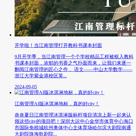
开学啦！当江南管理打开教科书课本封面
9月开学季，当江南管理一个个学校精品工程被框入教科
书课本封面，浓郁的书香之气扑面而来，让我们来逐一
翻阅江南管理的匠心之作 。语文——中山大学数学——
浙江大学紫金港校区英...
2024-09-05
江南管理AI版冰淇淋地标，真的好city！
炎炎夏日江南管理冰淇淋版标杆项目清凉上新一起来认
领这些city的项目吧！深圳大运中心金华市体育中心海口
市国际免税城杭州奥体中心主体育场哈尔滨大剧院南通
大剧院珠海歌剧院...