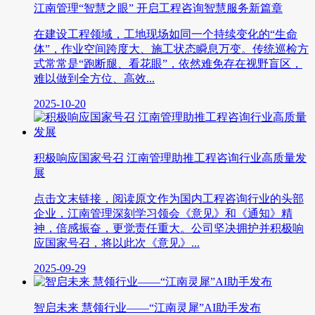
江南管理“智慧之眼” 开启工程咨询智慧服务新篇章
在建设工程领域，工地现场如同一个持续变化的“生命
体”，作业空间跨度大、施工状态瞬息万变。传统巡检方
式常常是“跑断腿、看花眼”，依然难免存在视野盲区，
难以做到全方位、高效...
2025-10-20
积极响应国家号召 江南管理助推工程咨询行业高质量发
展
点击文末链接，阅读原文作为国内工程咨询行业的头部
企业，江南管理深刻学习领会《意见》和《通知》精
神，倍感振奋，更觉责任重大。公司坚决拥护并积极响
应国家号召，将以此次《意见》...
2025-09-29
智启未来 慧领行业——“江南灵犀”AI助手发布