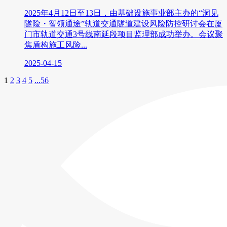
2025年4月12日至13日，由基础设施事业部主办的“洞见
隧险・智领通途”轨道交通隧道建设风险防控研讨会在厦
门市轨道交通3号线南延段项目监理部成功举办。会议聚
焦盾构施工风险...
2025-04-15
1
2
3
4
5
...56