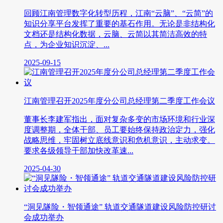
回顾江南管理数字化转型历程，江南“云脑”、“云简”的
知识分享平台发挥了重要的基石作用。无论是非结构化
文档还是结构化数据，云脑、云简以其简洁高效的特
点，为企业知识沉淀、...
2025-09-15
江南管理召开2025年度分公司总经理第二季度工作会议
董事长李建军指出，面对复杂多变的市场环境和行业深
度调整期，全体干部、员工要始终保持政治定力，强化
战略思维，牢固树立底线意识和危机意识，主动求变。
要求各级领导干部加快改革速...
2025-04-30
“洞见隧险・智领通途” 轨道交通隧道建设风险防控研讨
会成功举办