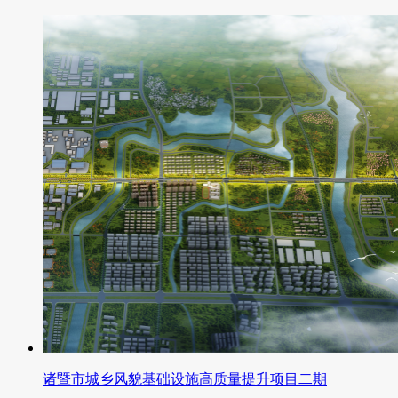
诸暨市城乡风貌基础设施高质量提升项目二期