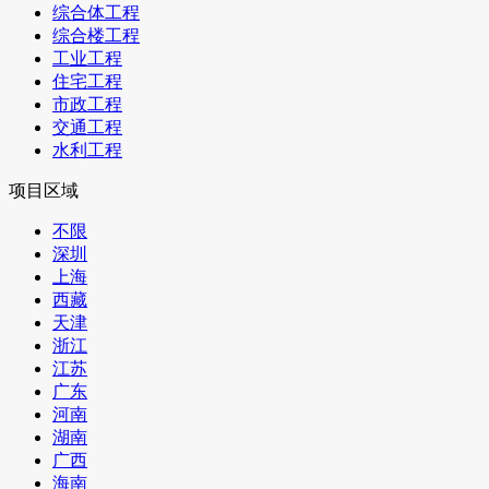
综合体工程
综合楼工程
工业工程
住宅工程
市政工程
交通工程
水利工程
项目区域
不限
深圳
上海
西藏
天津
浙江
江苏
广东
河南
湖南
广西
海南