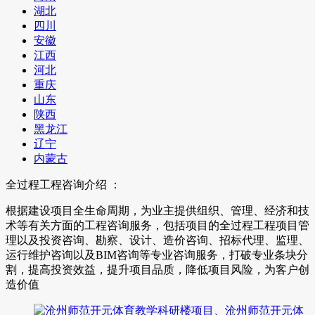
湖北
四川
安徽
江西
河北
重庆
山东
陕西
黑龙江
辽宁
内蒙古
全过程工程咨询介绍 ：
根据建设项目全生命周期，为业主提供组织、管理、经济和技
术等有关方面的工程咨询服务，包括项目的全过程工程项目管
理以及投资咨询、勘察、设计、造价咨询、招标代理、监理、
运行维护咨询以及BIM咨询等专业咨询服务，打破专业条块分
割，提高投资效益，提升项目品质，降低项目风险，为客户创
造价值