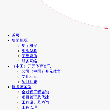
首页
集团概况
集团概况
组织架构
荣誉资质
服务网络
（中国）开元体育资讯
公司（中国）开元体育
文化活动
项目动态
服务与案例
全过程工程咨询
项目管理及代建
工程设计及咨询
工程监理