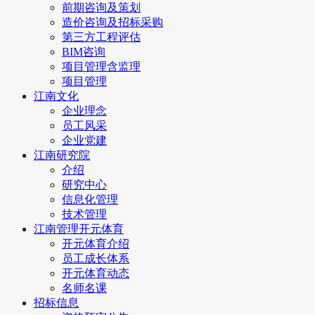
前期咨询及策划
造价咨询及招标采购
第三方工程评估
BIM咨询
项目管理含监理
项目管理
江南文化
企业理念
员工风采
企业党建
江南研究院
介绍
研究中心
信息化管理
技术管理
江南管理开元体育
开元体育介绍
员工成长体系
开元体育动态
名师名课
招标信息