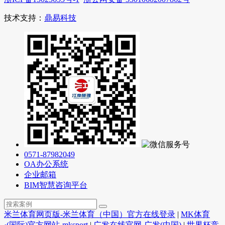
技术支持：
鼎易科技
0571-87982049
OA办公系统
企业邮箱
BIM智慧咨询平台
米兰体育网页版-米兰体育（中国）官方在线登录
|
MK体育
·(国际)官方网站-mksport
|
广发在线官网-广发(中国)
|
世界杯竞