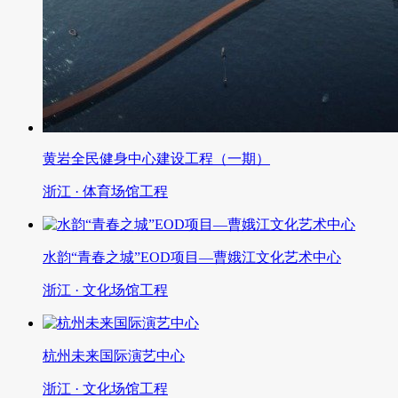
黄岩全民健身中心建设工程（一期）
浙江 · 体育场馆工程
水韵“青春之城”EOD项目—曹娥江文化艺术中心
浙江 · 文化场馆工程
杭州未来国际演艺中心
浙江 · 文化场馆工程